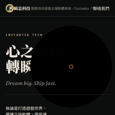
聯絡我們
瞬息科技
服務項目
遊戲主機
軟體商城 ↗
Gohakka ↗
INSTANTIA TECH
心之所向，轉瞬
心之所向，
轉瞬即達
。
Dream big. Ship fast.
無論是打造遊戲世界、
選購正版軟體，還是讓