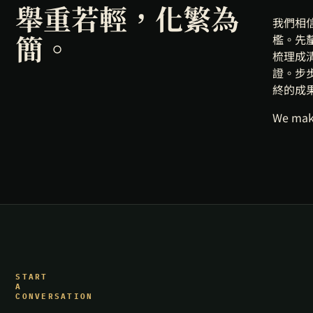
舉重若輕，
化繁為
我們相
簡。
檻。先
梳理成
證。步
終的成
We make
START
A
CONVERSATION