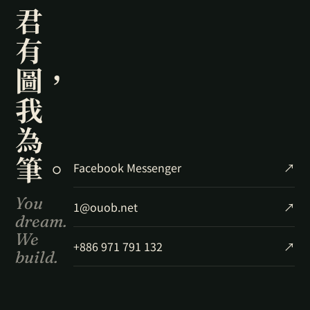
君
有
圖，
我
為
筆。
Facebook Messenger
↗
You
1@ouob.net
↗
dream.
We
+886 971 791 132
↗
build.