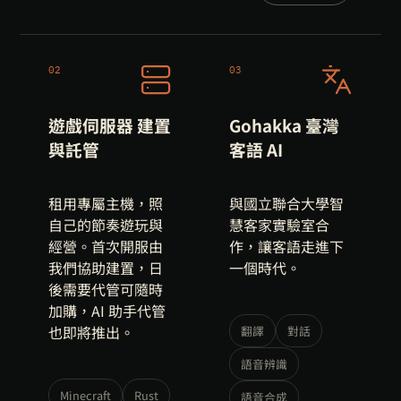
02
03
遊戲伺服器 建置
Gohakka 臺灣
與託管
客語 AI
租用專屬主機，照
與國立聯合大學智
自己的節奏遊玩與
慧客家實驗室合
經營。首次開服由
作，讓客語走進下
我們協助建置，日
一個時代。
後需要代管可隨時
加購，AI 助手代管
也即將推出。
翻譯
對話
語音辨識
Minecraft
Rust
語音合成