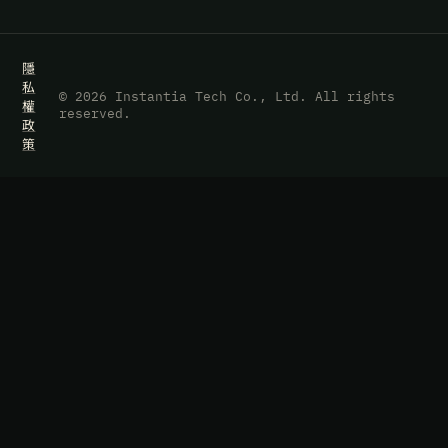
隱
私
© 2026 Instantia Tech Co., Ltd. All rights
權
reserved.
政
策